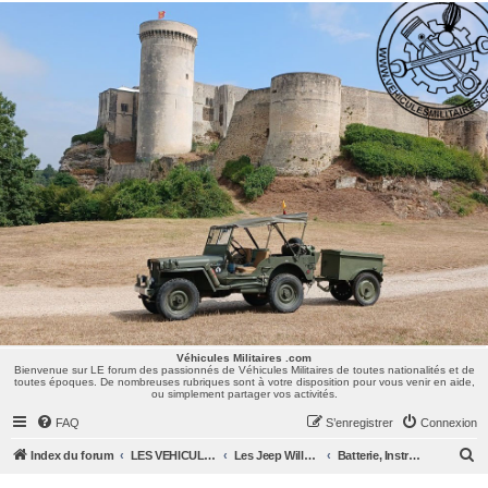
Véhicules Militaires .com
Bienvenue sur LE forum des passionnés de Véhicules Militaires de toutes nationalités et de
toutes époques. De nombreuses rubriques sont à votre disposition pour vous venir en aide,
ou simplement partager vos activités.
Véhicules Militaires .com
Bienvenue sur LE forum des passionnés de Véhicules Militaires de toutes nationalités et de
toutes époques. De nombreuses rubriques sont à votre disposition pour vous venir en aide,
ou simplement partager vos activités.
FAQ
S’enregistrer
Connexion
R
Index du forum
LES VEHICULES MILITAIRES
Les Jeep Willys MB, Ford GPW, Hotchkiss M201, CJ/M38/MUTT, ...
Batterie, Instruments, Eclairage
e