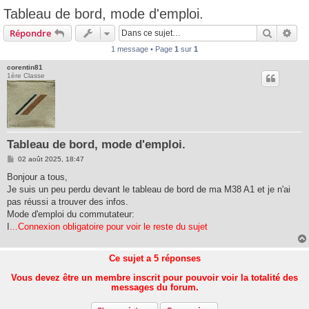
Tableau de bord, mode d'emploi.
Recherc
Rec
Répondre
1 message • Page
1
sur
1
corentin81
1ère Classe
Tableau de bord, mode d'emploi.
M
02 août 2025, 18:47
e
s
Bonjour a tous,
s
Je suis un peu perdu devant le tableau de bord de ma M38 A1 et je n'ai
a
g
pas réussi a trouver des infos.
e
Mode d'emploi du commutateur:
I
...Connexion obligatoire pour voir le reste du sujet
Ce sujet a
5
réponses
Vous devez être un membre inscrit pour pouvoir voir la totalité des
messages du forum.