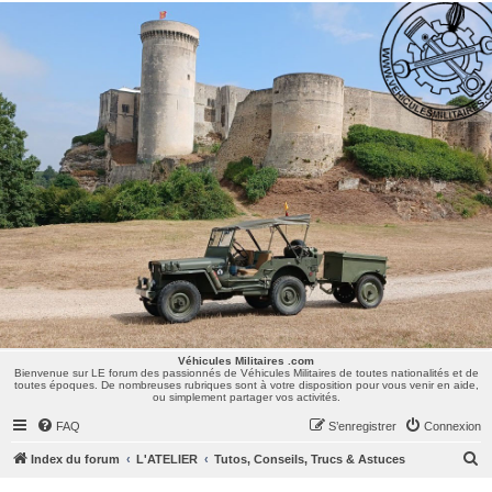
Véhicules Militaires .com
Bienvenue sur LE forum des passionnés de Véhicules Militaires de toutes nationalités et de
toutes époques. De nombreuses rubriques sont à votre disposition pour vous venir en aide,
ou simplement partager vos activités.
Véhicules Militaires .com
Bienvenue sur LE forum des passionnés de Véhicules Militaires de toutes nationalités et de
toutes époques. De nombreuses rubriques sont à votre disposition pour vous venir en aide,
ou simplement partager vos activités.
FAQ
S’enregistrer
Connexion
R
Index du forum
L'ATELIER
Tutos, Conseils, Trucs & Astuces
e