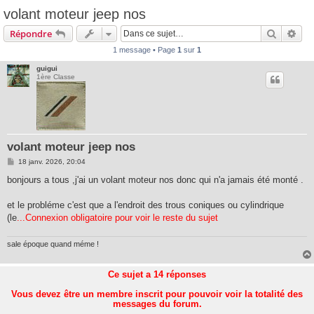
volant moteur jeep nos
Recherc
Rec
Répondre
1 message • Page
1
sur
1
guigui
1ère Classe
volant moteur jeep nos
M
18 janv. 2026, 20:04
e
s
bonjours a tous ,j'ai un volant moteur nos donc qui n'a jamais été monté .
s
a
g
et le probléme c'est que a l'endroit des trous coniques ou cylindrique
e
(le
...Connexion obligatoire pour voir le reste du sujet
sale époque quand méme !
Ce sujet a
14
réponses
Vous devez être un membre inscrit pour pouvoir voir la totalité des
messages du forum.