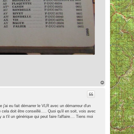
H
a
u
t
ue j'ai eu fait démarrer le VLR avec un démarreur d'un
a doit être conseillé..... Quoi qu'il en soit, vois avec
a t'il un générique qui peut faire l'affaire.... Tiens moi