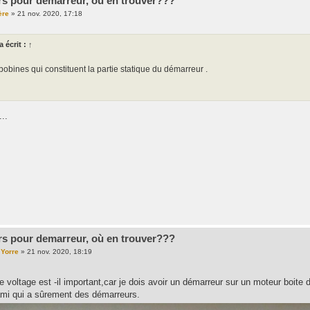
rs pour demarreur, où en trouver???
ère
»
21 nov. 2020, 17:18
a écrit :
↑
 bobines qui constituent la partie statique du démarreur .
...
rs pour demarreur, où en trouver???
 Yorre
»
21 nov. 2020, 18:19
 le voltage est -il important,car je dois avoir un démarreur sur un moteur boite 
mi qui a sûrement des démarreurs.