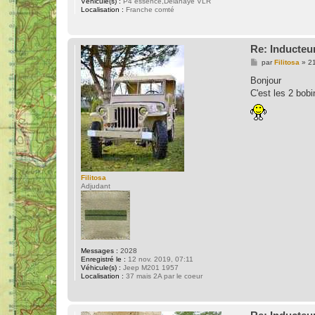
Véhicule(s) :
P4 essence,Delahaye VLR
Localisation :
Franche comté
Re: Inducteu
M
par
Filitosa
»
21
e
s
Bonjour
s
C'est les 2 bobi
a
g
e
Filitosa
Adjudant
Messages :
2028
Enregistré le :
12 nov. 2019, 07:11
Véhicule(s) :
Jeep M201 1957
Localisation :
37 mais 2A par le coeur