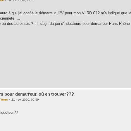
ère
»
20 nov. 2020, 11:10
 auto à qui j'ai confié le démarreur 12V pour mon VLRD C12 m'a indiqué que le
ncienneté.....
 ou des adresses ? - Il s'agit du jeu d'inducteurs pour démarreur Paris Rhône
rs pour demarreur, où en trouver???
 Yorre
»
21 nov. 2020, 09:59
inducteur??