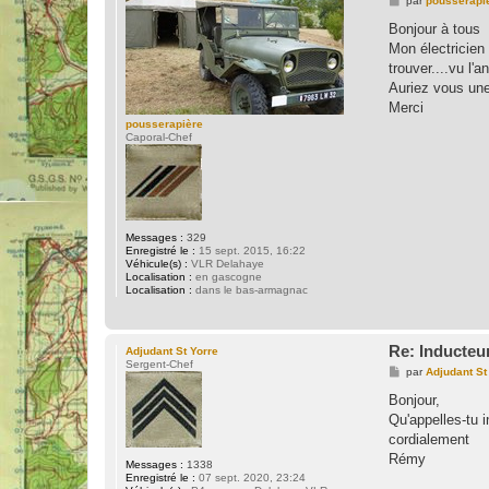
par
pousserapi
e
s
Bonjour à tous
s
Mon électricien
a
g
trouver....vu l'a
e
Auriez vous une
Merci
pousserapière
Caporal-Chef
Messages :
329
Enregistré le :
15 sept. 2015, 16:22
Véhicule(s) :
VLR Delahaye
Localisation :
en gascogne
Localisation :
dans le bas-armagnac
Re: Inducteu
Adjudant St Yorre
Sergent-Chef
M
par
Adjudant St
e
s
Bonjour,
s
Qu'appelles-tu 
a
g
cordialement
e
Rémy
Messages :
1338
Enregistré le :
07 sept. 2020, 23:24