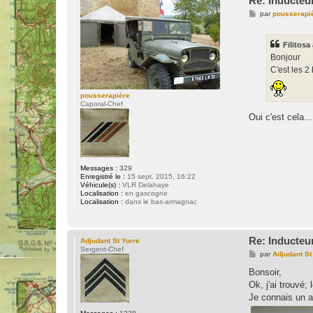
Re: Inducteu
M
par
pousserapi
e
s
s
Filitosa
a
g
Bonjour
e
C'est les 2
pousserapière
Caporal-Chef
Oui c'est cela...
Messages :
329
Enregistré le :
15 sept. 2015, 16:22
Véhicule(s) :
VLR Delahaye
Localisation :
en gascogne
Localisation :
dans le bas-armagnac
Re: Inducteu
Adjudant St Yorre
Sergent-Chef
M
par
Adjudant St
e
s
Bonsoir,
s
Ok, j'ai trouvé;
a
g
Je connais un a
e