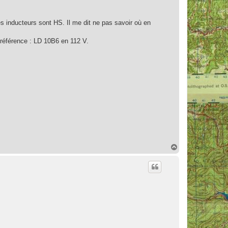
s inducteurs sont HS. Il me dit ne pas savoir où en
 référence : LD 10B6 en 112 V.
H
a
u
t