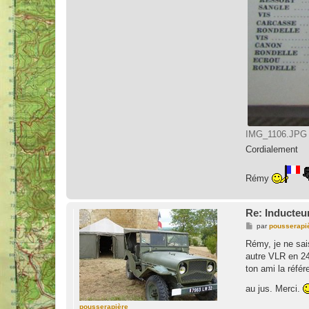
IMG_1106.JPG (
Cordialement
Rémy
Re: Inducteu
M
par
pousserapi
e
s
Rémy, je ne sais
s
autre VLR en 24 
a
g
ton ami la référ
e
au jus. Merci.
pousserapière