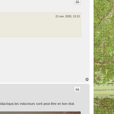
t
21 nov. 2020, 13:13
H
a
u
t
didactique,les inducteurs sont peut-être en bon état.