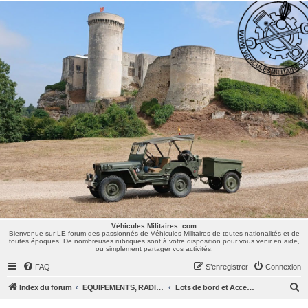
Véhicules Militaires .com
Bienvenue sur LE forum des passionnés de Véhicules Militaires de toutes nationalités et de
toutes époques. De nombreuses rubriques sont à votre disposition pour vous venir en aide,
ou simplement partager vos activités.
Véhicules Militaires .com
Bienvenue sur LE forum des passionnés de Véhicules Militaires de toutes nationalités et de
toutes époques. De nombreuses rubriques sont à votre disposition pour vous venir en aide,
ou simplement partager vos activités.
FAQ
S’enregistrer
Connexion
R
Index du forum
EQUIPEMENTS, RADIOS & UNIFORMES
Lots de bord et Accessoires
e