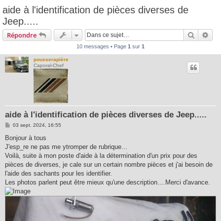
aide à l'identification de pièces diverses de
Jeep.....
Recherc
Rec
Répondre
10 messages • Page
1
sur
1
pousserapière
Caporal-Chef
aide à l'identification de pièces diverses de Jeep.....
M
03 sept. 2024, 16:55
e
s
Bonjour à tous
s
J'esp_re ne pas me ytromper de rubrique...
a
g
Voilà, suite à mon poste d'aide à la détermination d'un prix pour des
e
pièces de diverses, je cale sur un certain nombre pièces et j'ai besoin de
l'aide des sachants pour les identifier.
Les photos parlent peut être mieux qu'une description....Merci d'avance.