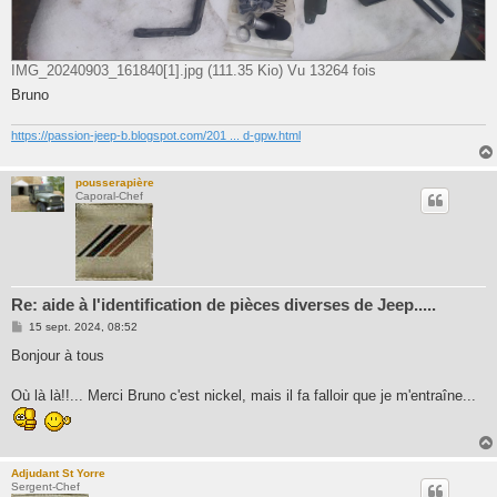
IMG_20240903_161840[1].jpg (111.35 Kio) Vu 13264 fois
Bruno
https://passion-jeep-b.blogspot.com/201 ... d-gpw.html
pousserapière
Caporal-Chef
Re: aide à l'identification de pièces diverses de Jeep.....
M
15 sept. 2024, 08:52
e
s
Bonjour à tous
s
a
g
Où là là!!... Merci Bruno c'est nickel, mais il fa falloir que je m'entraîne...
e
Adjudant St Yorre
Sergent-Chef