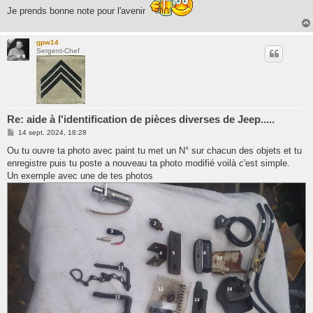
Je prends bonne note pour l'avenir
gpw14
Sergent-Chef
Re: aide à l'identification de pièces diverses de Jeep.....
M
14 sept. 2024, 18:28
e
s
Ou tu ouvre ta photo avec paint tu met un N° sur chacun des objets et tu
s
enregistre puis tu poste a nouveau ta photo modifié voilà c'est simple.
a
g
Un exemple avec une de tes photos
e