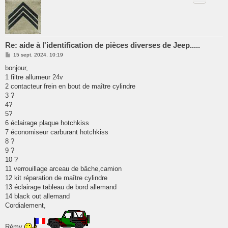
Re: aide à l'identification de pièces diverses de Jeep.....
M
15 sept. 2024, 10:19
e
s
bonjour,
s
1 filtre allumeur 24v
a
g
2 contacteur frein en bout de maître cylindre
e
3 ?
4?
5?
6 éclairage plaque hotchkiss
7 économiseur carburant hotchkiss
8 ?
9 ?
10 ?
11 verrouillage arceau de bâche,camion
12 kit réparation de maître cylindre
13 éclairage tableau de bord allemand
14 black out allemand
Cordialement,
Rémy