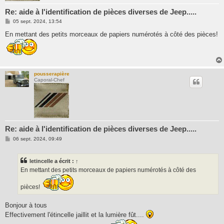
Re: aide à l'identification de pièces diverses de Jeep.....
M
05 sept. 2024, 13:54
e
s
En mettant des petits morceaux de papiers numérotés à côté des pièces!
s
a
g
e
pousserapière
Caporal-Chef
Re: aide à l'identification de pièces diverses de Jeep.....
M
06 sept. 2024, 09:49
e
s
s
letincelle
a écrit :
↑
a
g
En mettant des petits morceaux de papiers numérotés à côté des
e
pièces!
Bonjour à tous
Effectivement l'étincelle jaillit et la lumière fût....