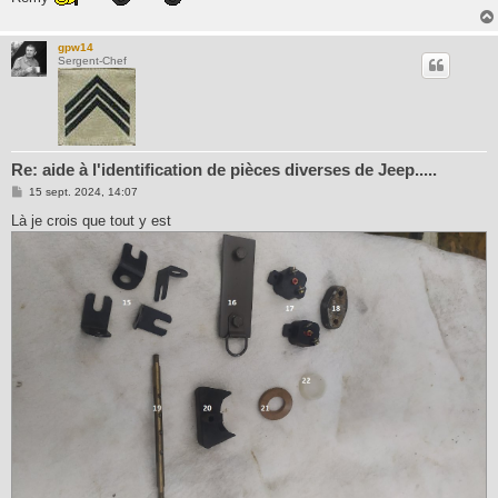
gpw14
Sergent-Chef
Re: aide à l'identification de pièces diverses de Jeep.....
M
15 sept. 2024, 14:07
e
s
Là je crois que tout y est
s
a
g
e