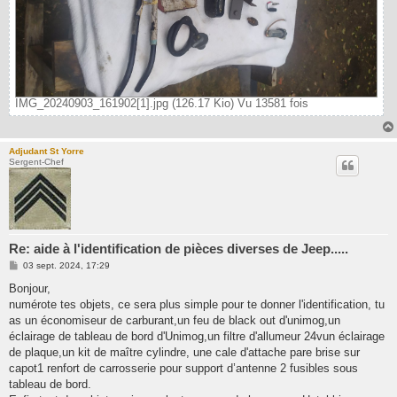
IMG_20240903_161902[1].jpg (126.17 Kio) Vu 13581 fois
Adjudant St Yorre
Sergent-Chef
Re: aide à l'identification de pièces diverses de Jeep.....
M
03 sept. 2024, 17:29
e
s
Bonjour,
s
numérote tes objets, ce sera plus simple pour te donner l'identification, tu
a
g
as un économiseur de carburant,un feu de black out d'unimog,un
e
éclairage de tableau de bord d'Unimog,un filtre d'allumeur 24vun éclairage
de plaque,un kit de maître cylindre, une cale d'attache pare brise sur
capot1 renfort de carrosserie pour support d’antenne 2 fusibles sous
tableau de bord.