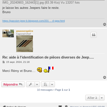
IMG_20240903_162443[1].jpg (83.39 Kio) Vu 13207 fois
je laisse les autres Jeepers faire le reste.
Bruno
https://passion-jeep-b.blogspot.com/201 ... d-gpw.html
pousserapière
Caporal-Chef
Re: aide à l'identification de pièces diverses de Jeep.....
M
15 sept. 2024, 21:18
e
s
Merci Rémy et Bruno....
s
a
g
e
Répondre
10 messages • Page
1
sur
1
Aller à
Index du forum
Heures au format
UTC+02:00