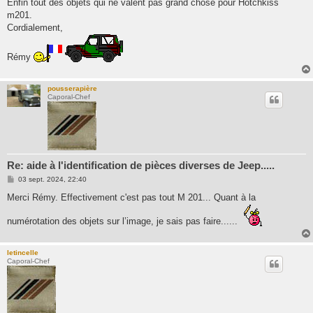
Enfin tout des objets qui ne valent pas grand chose pour Hotchkiss
m201.
Cordialement,
Rémy
pousserapière
Caporal-Chef
Re: aide à l'identification de pièces diverses de Jeep.....
M
03 sept. 2024, 22:40
e
s
Merci Rémy. Effectivement c'est pas tout M 201... Quant à la
s
a
numérotation des objets sur l’image, je sais pas faire......
g
e
letincelle
Caporal-Chef