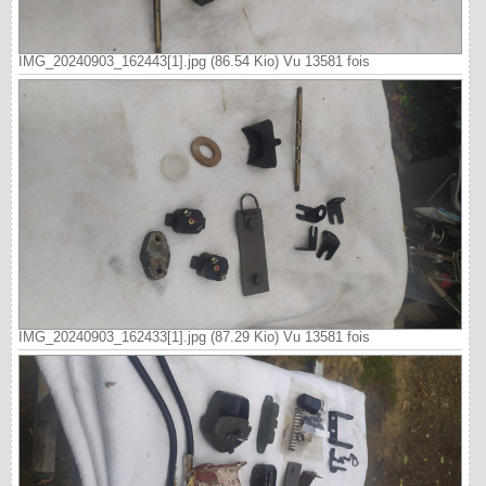
IMG_20240903_162443[1].jpg (86.54 Kio) Vu 13581 fois
IMG_20240903_162433[1].jpg (87.29 Kio) Vu 13581 fois